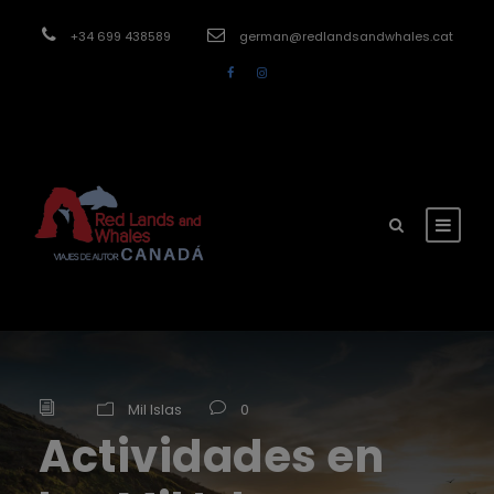
modal-check
+34 699 438589
german@redlandsandwhales.cat
Mil Islas
0
Actividades en