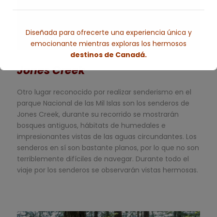
Diseñada para ofrecerte una experiencia única y
emocionante mientras exploras los hermosos
destinos de Canadá.
Jones Creek
Esto se cerrará en
5
segundos
Otro lugar reconocido por realizar senderismo en el
parque Nacional de las Mil Islas son los senderos de
Jones Creek, durante su recorrido se mostrarán
bosques antiguos, hábitats de humedales e
impresionantes vistas de las aguas circundantes. Los
senderos en sí son bastante planos, por lo que no son
terriblemente difíciles de navegar. Durante todo el
viaje por los senderos se observarán vistas hermosas.