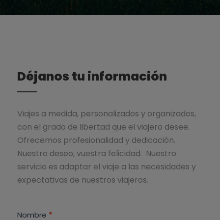
Déjanos tu información
Viajes a medida, personalizados y organizados,
con el grado de libertad que el viajero desee.
Ofrecemos profesionalidad y dedicación.
Nuestro deseo, vuestra felicidad. Nuestro
servicio es adaptar el viaje a las necesidades y
expectativas de nuestros viajeros.
C
Nombre
S
*