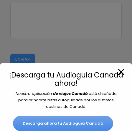
e
s
t
e
c
a
m
p
ENVIAR
o
e
¡Descarga tu Audioguía Canadá
n
ahora!
b
Nuestra aplicación
de viajes Canadá
está diseñada
l
para brindarte rutas autoguiadas por los distintos
Ubicación
a
destinos de Canadá.
n
c
Descarga ahora tu Audioguía Canadá
Nil Fabra , 34 Ent 2ª Barcelona
o