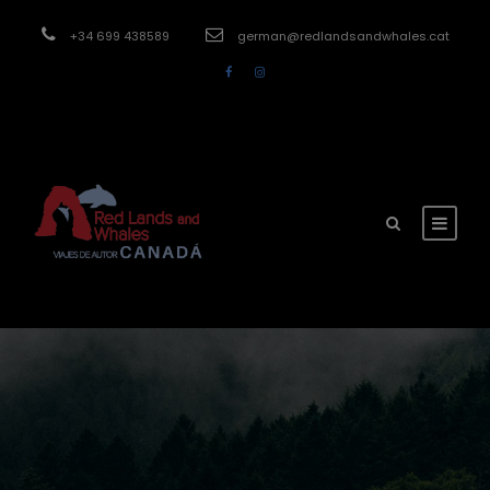
modal-check
+34 699 438589
german@redlandsandwhales.cat