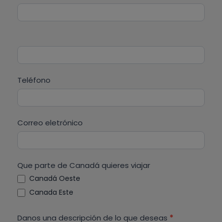
o
i
n
e
t
r
a
e
c
s
t
h
Teléfono
o
u
C
m
a
a
Correo eletrónico
n
n
a
o
d
,
Que parte de Canadá quieres viajar
á
d
Canadá Oeste
e
Canada Este
j
a
Danos una descripción de lo que deseas
*