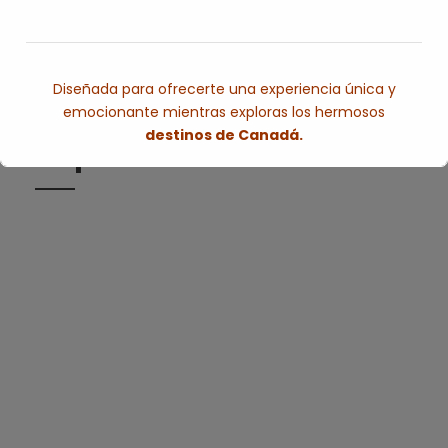
.
reservas@redlandsandwhales.com
german@redlandsandwhales.cat
Diseñada para ofrecerte una experiencia única y
932 37 42 41
emocionante mientras exploras los hermosos
destinos de Canadá.
Map
Esto se cerrará en
6
segundos