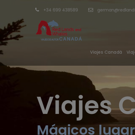
+34 699 438589
german@redlands
Viajes Canadá
Via
Viajes 
Mágicos luga