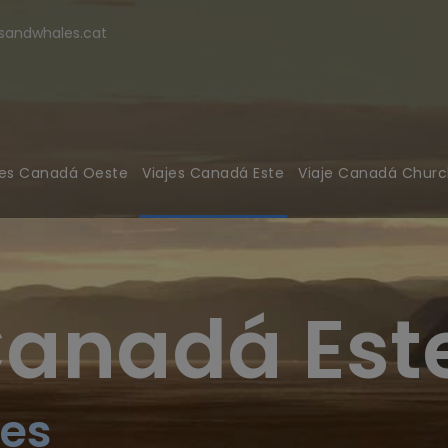
modal-check
andwhales.cat
jes Canadá Oeste
Viajes Canadá Este
Viaje Canadá Church
Canadá Est
res