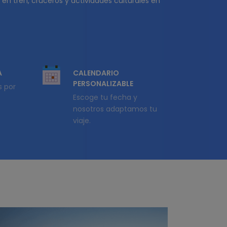
 en tren, cruceros y actividades culturales en
A
CALENDARIO
PERSONALIZABLE
s por
Escoge tu fecha y
nosotros adaptamos tu
viaje.