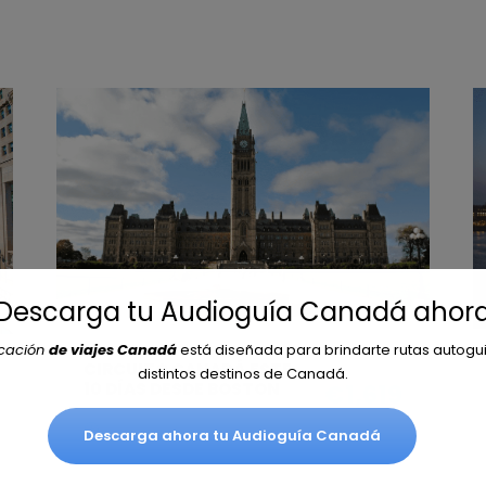
¡Descarga tu Audioguía Canadá ahora
icación
de viajes Canadá
está diseñada para brindarte rutas autogu
From
CIRCUITO CANADÁ ESTE
distintos destinos de Canadá.
10 DÍAS DESDE BOSTON
€1,619
9 noches
Descarga ahora tu Audioguía Canadá
Circuito Canadá Este