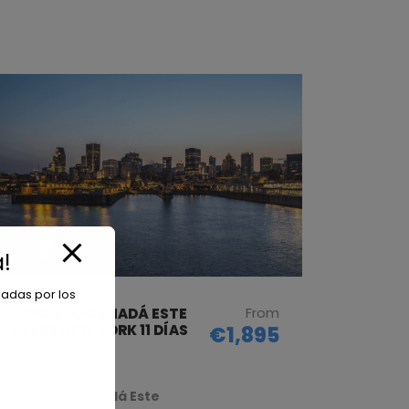
!
iadas por los
From
CIRCUITO CANADÁ ESTE
DESDE NEW YORK 11 DÍAS
€1,895
10 noches
Circuito Canadá Este