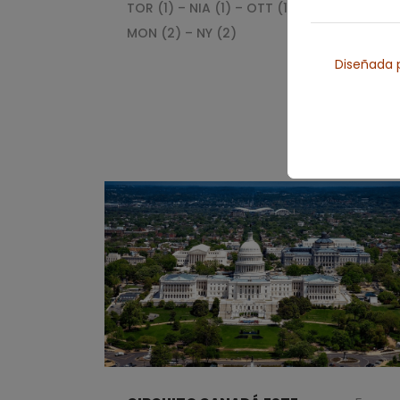
TOR (1) – NIA (1) – OTT (1) – QUE (2) –
MON (2) – NY (2)
Diseñada p