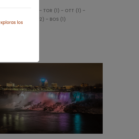
NY (3) – NIA (1) – TOR (1) – OTT (1) –
QUE (1) – MON (2) – BOS (1)
xploras los