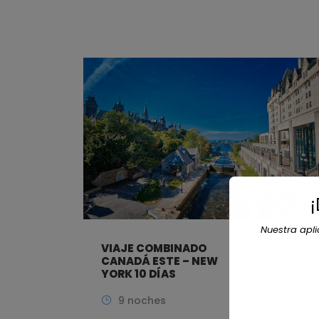
Nuestra apl
VIAJE COMBINADO
CANADÁ ESTE – NEW
YORK 10 DÍAS
9 noches