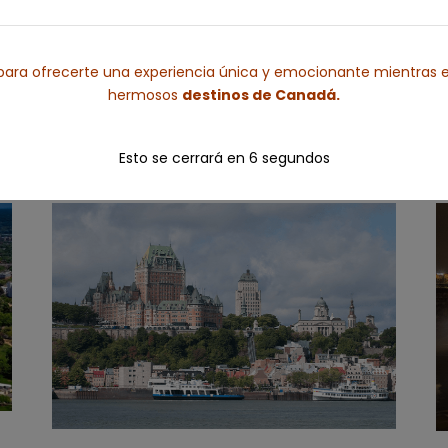
NY (3) – BOS (1) – QUE (1) – MON (2) –
TOR (1) – NIA (1)
ara ofrecerte una experiencia única y emocionante mientras e
hermosos
destinos de Canadá.
Esto se cerrará en
5
segundos