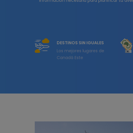
información necesaria para planificar tu aven
DESTINOS SIN IGUALES
Los mejores lugares de
Canadá Este