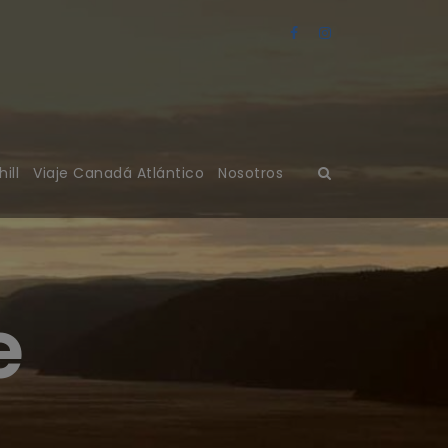
ill
Viaje Canadá Atlántico
Nosotros
e