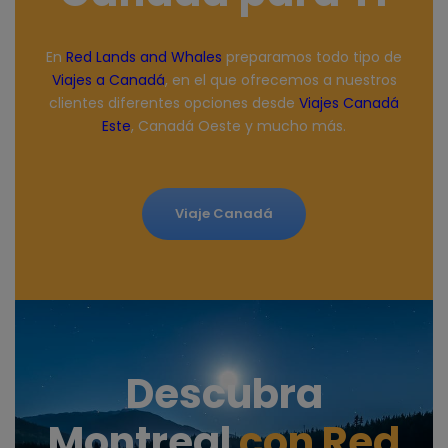
En
Red Lands and Whales
preparamos todo tipo de
Viajes a Canadá
,
en el que ofrecemos a nuestros
clientes diferentes opciones desde
Viajes Canadá
Este
, Canadá Oeste y mucho más.
Viaje Canadá
Descubra
Montreal
con Red