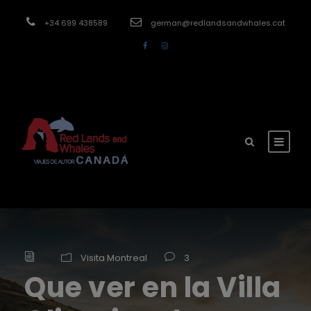
modal-check
+34 699 438589
german@redlandsandwhales.cat
Visita Montreal
3
Que ver en la Villa