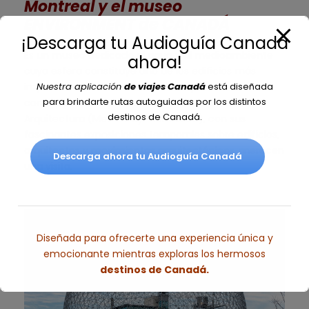
Montreal y el museo
ENVIRONMENT de CANAD
Á
¡Descarga tu Audioguía Canadá
Es un museo dedicado al agua y al medioambiente
ahora!
cuya esfera constituye uno de los edificios más
Nuestra aplicación
de viajes Canadá
está diseñada
importantes de la historia de la arquitectura
para brindarte rutas autoguiadas por los distintos
contemporánea y el Centro Canadiense de
destinos de Canadá.
Arquitectura (Metro Guy-Concordia), con sus
fascinantes exposiciones temporales sobre edificios,
arquitectos y movimientos arquitectónicos, merecen
Descarga ahora tu Audioguía Canadá
una visita.
Diseñada para ofrecerte una experiencia única y
emocionante mientras exploras los hermosos
destinos de Canadá.