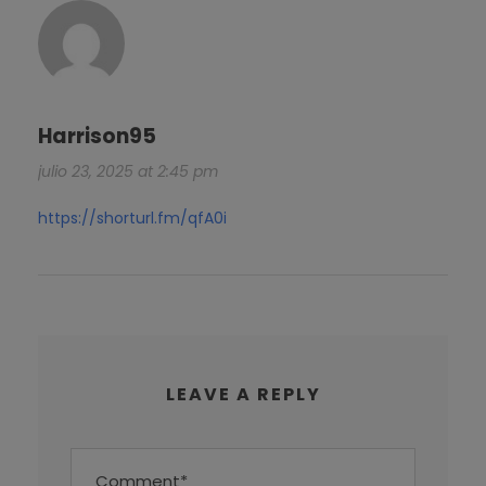
Harrison95
julio 23, 2025 at 2:45 pm
https://shorturl.fm/qfA0i
LEAVE A REPLY