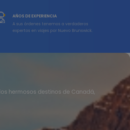
AÑOS DE EXPERIENCIA
A sus órdenes tenemos a verdaderos
expertos en viajes por Nuevo Brunswick.
á
 los hermosos destinos de Canadá,