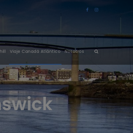
ill
Viaje Canadá Atlántico
Nosotros
nswick