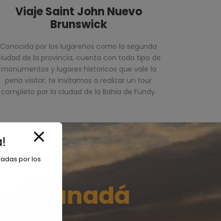
Viaje Saint John Nuevo
Brunswick
Conocida por los lugareños como la segunda
iudad de la provincia, cuenta con todo tipo de
monumentos y lugares historicos que vale la
pena visitar; te invitamos a realizar un tour
completo por la ciudad de la Bahia de Fundy.
!
iadas por los
aje Canadá