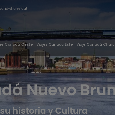
modal-check
andwhales.cat
jes Canadá Oeste
Viajes Canadá Este
Viaje Canadá Church
adá Nuevo Bru
su historia y Cultura