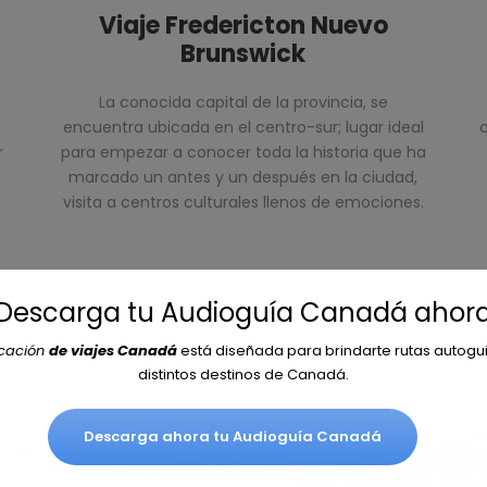
Viaje Fredericton Nuevo
Brunswick
La conocida capital de la provincia, se
encuentra ubicada en el centro-sur; lugar ideal
c
r
para empezar a conocer toda la historia que ha
marcado un antes y un después en la ciudad,
visita a centros culturales llenos de emociones.
¡Descarga tu Audioguía Canadá ahora
icación
de viajes Canadá
está diseñada para brindarte rutas autogu
distintos destinos de Canadá.
r en tu proximo
Vi
Descarga ahora tu Audioguía Canadá