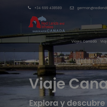
+34 699 438589
german@redlands
Viajes Canadá
Via
Viaje Can
Explora y descubre 