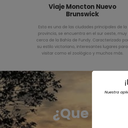
Viaje Moncton Nuevo
Brunswick
Esta es una de las ciudades principales de la
provincia, se encuentra en el sur oeste, muy
cerca de la Bahía de Fundy. Caracterizado po
su estilo victoriano, interesantes lugares para
visitar como el zoológico y muchos más.
Nuestra apl
¿Que hace