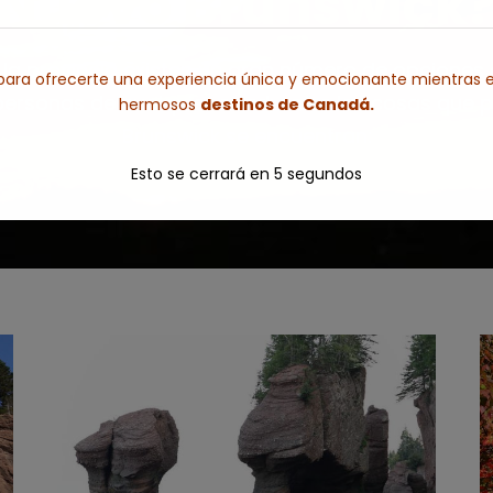
Nuevo Brunswick
 provincia existen un gran número de opciones di
ara ofrecerte una experiencia única y emocionante mientras e
ersonas de cualquier edad; entre las cosas que 
hermosos
destinos de Canadá.
Brunswick se encuentran:
Esto se cerrará en
3
segundos