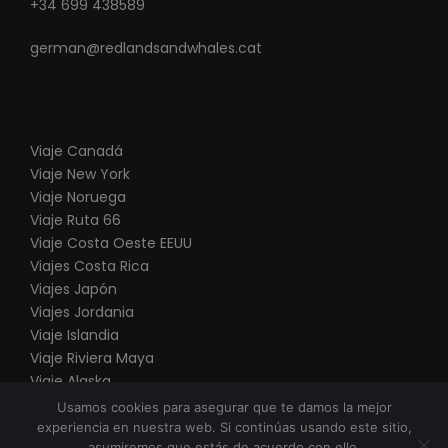
+34 699 438589
german@redlandsandwhales.cat
Viaje Canadá
Viaje New York
Viaje Noruega
Viaje Ruta 66
V
iaje Costa Oeste EEUU
Viajes Costa Rica
Viajes Japón
Viajes Jordania
Viaje Islandia
Viaje Riviera Maya
Viaje Alaska
Viaje Punta Cana
Usamos cookies para asegurar que te damos la mejor
experiencia en nuestra web. Si continúas usando este sitio,
asumiremos que estás de acuerdo con ello.