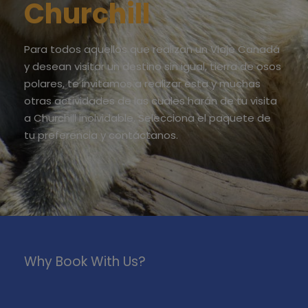
Churchill
Para todos aquellos que realizan un
Viaje Canadá
y desean visitar un destino sin igual, tierra de osos
polares, te invitamos a realizar esta y muchas
otras actividades de las cuales harán de tu visita
a Churchill inolvidable. Selecciona el paquete de
tu preferencia y contáctanos.
Why Book With Us?