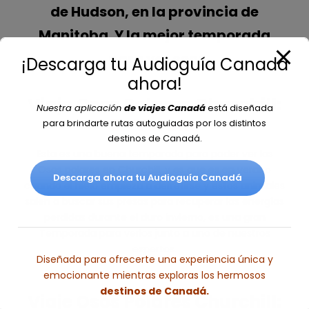
de Hudson, en la provincia de
Manitoba. Y la mejor temporada
para ver son:
¡Descarga tu Audioguía Canadá
ahora!
Viaje Osos Polares Churchill:
Nuestra aplicación
de viajes Canadá
está diseñada
En Verano
para brindarte rutas autoguiadas por los distintos
destinos de Canadá.
Esta es una buena temporada para poder ver los
Osos polares en Churchill, y es que es en verano
Descarga ahora tu Audioguía Canadá
cuando el hielo empieza a derretirse y estos animales
salen a buscar sus presas para recuperar las energías
perdidas durante el duro invierno, es una gran
Temporada para verlos junto a uno de nuestros
expertos.
Diseñada para ofrecerte una experiencia única y
emocionante mientras exploras los hermosos
destinos de Canadá.
Viaje Osos Polares Churchill: