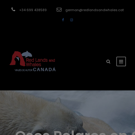
modal-check
+34 699 438589
german@redlandsandwhales.cat