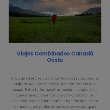
Viajes Combinados Canadá
Oeste
Si lo que desea es combinar varios destinos para su
viaje, en Red Lands and Whales tenemos lo que
busca. Entre todas nuestras opciones disponibles
puede seleccionar dos o más y combinar los
destinos, seleccionando así los lugares que desea
conocer; para poder visitar los mejores parques