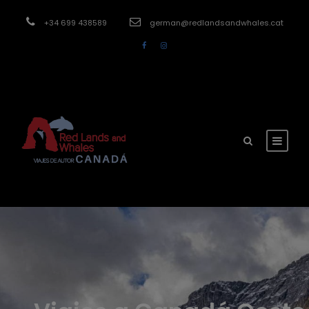
modal-check
+34 699 438589
german@redlandsandwhales.cat