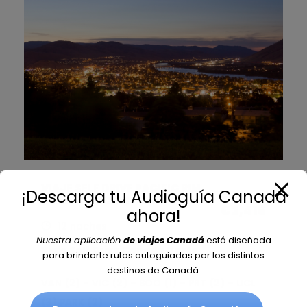
VIAJE SELF DRIVE PACIFIC RIM
¡Descarga tu Audioguía Canadá
From
CANADÁ 13 DÍAS
€3,416
ahora!
12 noches
Nuestra aplicación
de viajes Canadá
está diseñada
Viaje Self Drive Canadá Oeste
para brindarte rutas autoguiadas por los distintos
destinos de Canadá.
VAN (2) – VIC (2) – SOO (1) – PRT (2) – UCL
(3) PARK (2)