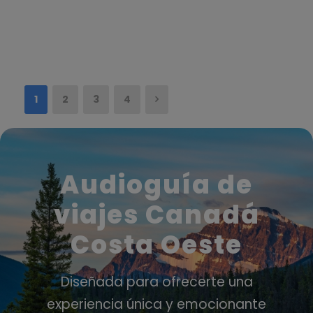
1
2
3
4
Audioguía de
viajes Canadá
Costa Oeste
Diseñada para ofrecerte una
experiencia única y emocionante