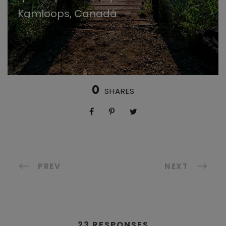
Kamloops, Canadá
0
SHARES
PREV
NEXT
23 RESPONSES