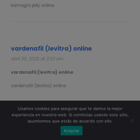
kamagra jelly online
vardenafil (levitra) online
abril 30, 2026 at 2:03 am
vardenafil (levitra) online
vardenafil (levitra) online
Usamos cookies para asegurar que te damos la mejor
experiencia en nuestra web. Si continúas usando este sitio,
asumiremos que estás de acuerdo con ello.
avanafil stendra 100mg
Aceptar
mayo 1, 2026 at 7:42 pm