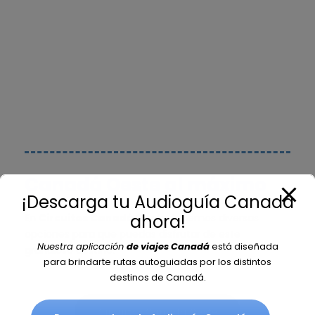
Canadá Oeste al máximo
¡Descarga tu Audioguía Canadá
ahora!
En
Circuitos Canadá Oeste
tenemos diversas
opciones para que puedas disfrutar de este
Nuestra aplicación
de viajes Canadá
está diseñada
grandioso destino.
para brindarte rutas autoguiadas por los distintos
destinos de Canadá.
Circuitos Canadá Oeste