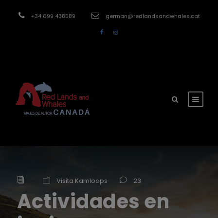
modal-check
+34 699 438589
german@redlandsandwhales.cat
Visita Kamloops
23
Actividades en