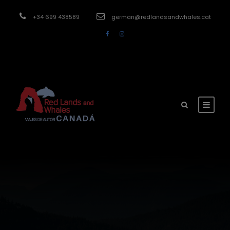
modal-check
+34 699 438589
german@redlandsandwhales.cat