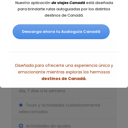
Nuestra aplicación
de viajes Canadá
está diseñada
para brindarte rutas autoguiadas por los distintos
destinos de Canadá.
Save To Wish List
2797
Descarga ahora tu Audioguía Canadá
No Incluye
Vuelos Internacionales
Comidas y Bebidas no mencionadas
¿Por qué reservar con nosotros?
Propinas
Mejor precio garantizado sin
Diseñada para ofrecerte una experiencia única y
complicaciones
emocionante mientras exploras los hermosos
destinos de Canadá.
Atención al cliente disponible 24 horas al
Itinerario del Circuito
día, 7 días a la semana
Esto se cerrará en
5
segundos
Rocosas-Whistler-Victoria-
Tours y actividades cuidadosamente
Vancouver 10 Días
seleccionados
Actividades sin iguales