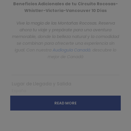
Beneficios Adicionales de tu
Circuito Rocosas-
Whistler-Victoria-Vancouver 10 Días
Vive la magia de las Montañas Rocosas. Reserva
ahora tu viaje y prepárate para una aventura
memorable, donde la belleza natural y la comodidad
se combinan para ofrecerte una experiencia sin
igual. Con nuestra
Audioguía Canadá
. descubre lo
mejor de Canadá
Lugar de Llegada y Salida
España
READ MORE
Hora de Salida
La pactada en la reserva.