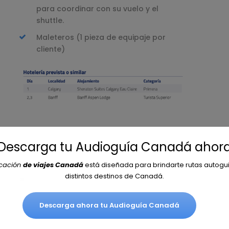
para coordinar con su vuelo y el
shuttle.
Maleteros (1 pieza de equipaje por
cliente)
¡Descarga tu Audioguía Canadá ahora
Vuelos Internacionales
Comidas y Bebidas no mencionadas
icación
de viajes Canadá
está diseñada para brindarte rutas autogu
distintos destinos de Canadá.
Propinas
Descarga ahora tu Audioguía Canadá