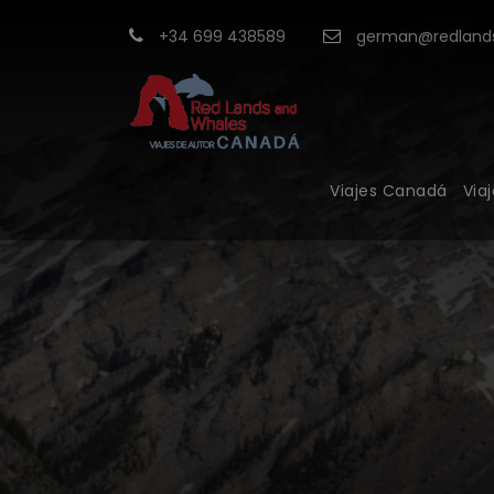
+34 699 438589
german@redlands
Viajes Canadá
Via