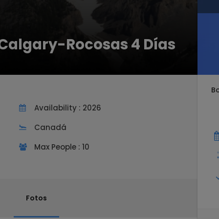
o Calgary-Rocosas 4 Días
B
Availability : 2026
Canadá
Max People : 10
Fotos