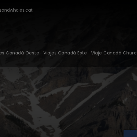
modal-check
andwhales.cat
jes Canadá Oeste
Viajes Canadá Este
Viaje Canadá Church