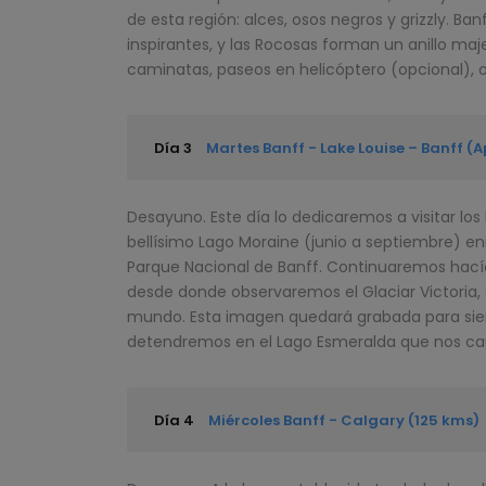
de esta región: alces, osos negros y grizzly. Ban
inspirantes, y las Rocosas forman un anillo maje
caminatas, paseos en
helicóptero (opcional)
, 
Día 3
Martes Banff - Lake Louise – Banff (
Desayuno. Este día lo dedicaremos a visitar l
bellísimo Lago Moraine (junio a septiembre) en
Parque Nacional de Banff. Continuaremos hacía 
desde donde observaremos el Glaciar Victoria, 
mundo. Esta imagen quedará grabada para sie
detendremos en el Lago Esmeralda que nos caut
Día 4
Miércoles Banff - Calgary (125 kms)