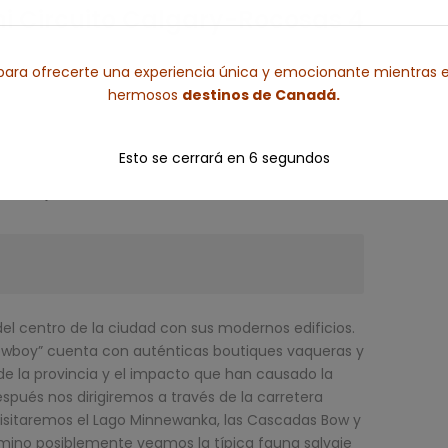
Mini Circuito Calgary-Rocosas 4
ara ofrecerte una experiencia única y emocionante mientras e
hermosos
destinos de Canadá.
Esto se cerrará en
4
segundos
ón. Alojamiento.
del centro de la ciudad con sus modernos edificios.
owboy” cuenta con auténticas boutiques vaqueras y
 de la provincia y el impacto que han causado la
 Después nos dirigiremos a través de la carretera
Visitaremos el Lago Minnewanka, las Cascadas Bow y
amino posiblemente veamos la típica fauna salvaje