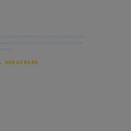
¿Tienes una pregunta?
o dudes en llamarnos. Somos un equipo de
xpertos y estaremos encantados de hablar
ontigo.
699 43 85 89
eservas@redlandsandwhales.com