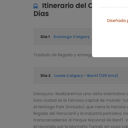
Itinerario del Circuito 
Días
Diseñada p
Día 1
Domingo Calgary
Traslado de llegada y entrega de documentaci
Día 2
Lunes Calgary - Banff (125 kms)
Desayuno. Realizaremos una visita orientativa 
Esta ciudad es la famosa capital de mundo “c
el
Heritage Park
(Incluido)
que narra la historia
llegada del ferrocarril y la industria petrolera.
transcanadiense al Parque Nacional de Banff. 
el recorrido por la Montaña Tunnel, en cuyo c