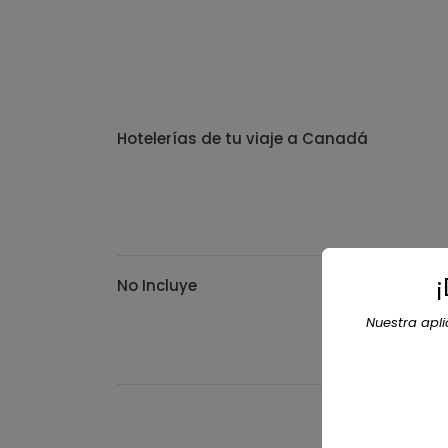
Hotelerías de tu viaje a Canadá
No Incluye
Nuestra apl