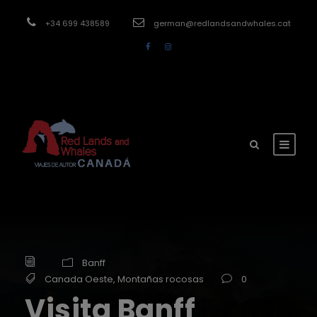
modal-check
+34 699 438589
german@redlandsandwhales.cat
Banff
Canada Oeste
,
Montañas rocosas
0
Visita Banff