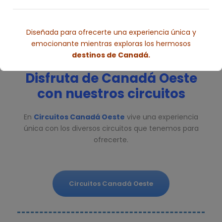
Diseñada para ofrecerte una experiencia única y
emocionante mientras exploras los hermosos
destinos de Canadá.
Disfruta de Canadá Oeste
Esto se cerrará en
5
segundos
con nuestros circuitos
En
Circuitos Canadá Oeste
vive una experiencia
única con los diversos circuitos que tenemos para
ofrecerte.
Circuitos Canadá Oeste