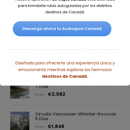
para brindarte rutas autoguiadas por los distintos
destinos de Canadá.
Descarga ahora tu Audioguía Canadá
VIAJES POR CANADÁ
Circuito Vancouver-Victoria-Whistler-
Rocosas 8 Días
€2,685
From
Diseñada para ofrecerte una experiencia única y
emocionante mientras exploras los hermosos
destinos de Canadá.
Circuito Vancouver-Whistler-Rocosas
7 Días
€2,082
Esto se cerrará en
7
segundos
From
Circuito Vancouver-Whistler-Rocosas
6 Días
€1,846
From