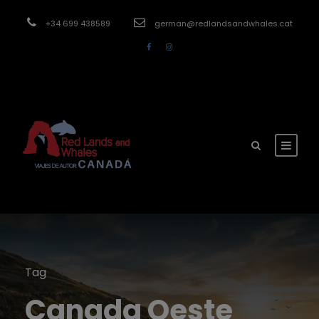
modal-check
+34 699 438589
german@redlandsandwhales.cat
Tag
Canada Oeste