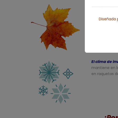
Temporada d
que se disfrut
Diseñada p
El clima de in
mantiene en l
en raquetas de
¿
Por