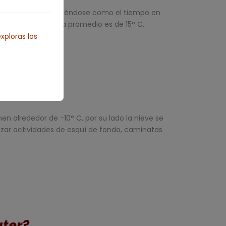
ita del año; reconociéndose como el tiempo en
os. Su temperatura promedio es de 15° C.
xploras los
n alrededor de -10° C, por su lado la nieve se
zar actividades de esquí de fondo, caminatas
ater?