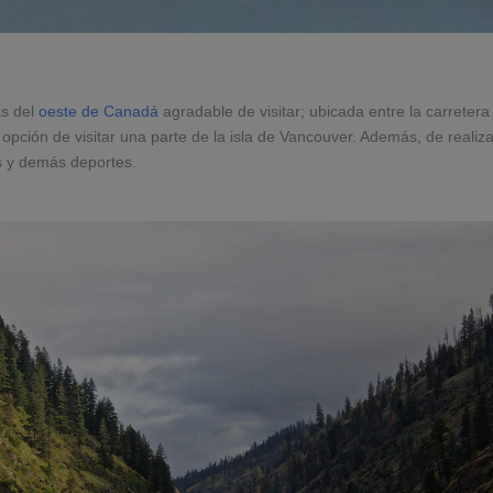
as del
oeste de Canadá
agradable de visitar; ubicada entre la carreter
opción de visitar una parte de la isla de Vancouver. Además, de realiz
os y demás deportes.