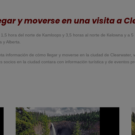
gar y moverse en una visita a C
a 1,5 hora del norte de Kamloops y 3,5 horas al norte de Kelowna y a 
a y Alberta.
ta información de cómo llegar y moverse en la ciudad de Clearwater,
 socios en la ciudad contara con información turística y de eventos p