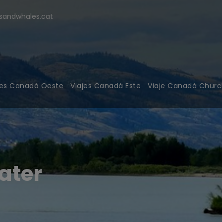
modal-check
andwhales.cat
jes Canadá Oeste
Viajes Canadá Este
Viaje Canadá Church
ater