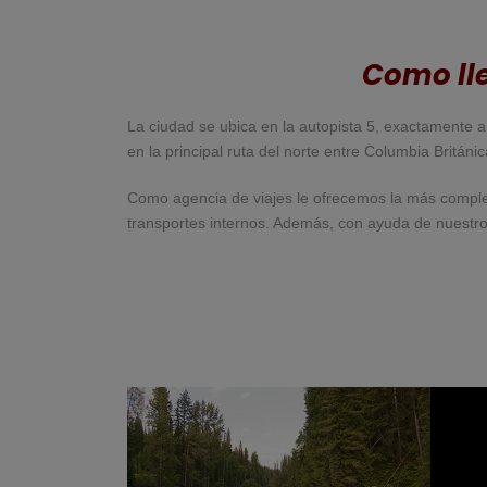
Como lle
La ciudad se ubica en la autopista 5, exactamente 
en la principal ruta del norte entre Columbia Británic
Como agencia de viajes le ofrecemos la más comple
transportes internos. Además, con ayuda de nuestros