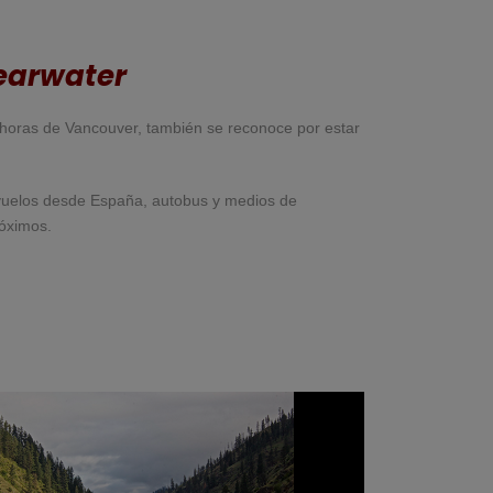
learwater
5 horas de Vancouver, también se reconoce por estar
 vuelos desde España, autobus y medios de
róximos.