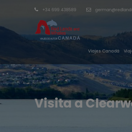
+34 699 438589
german@redlands
Viajes Canadá
Via
Visita a Clearw