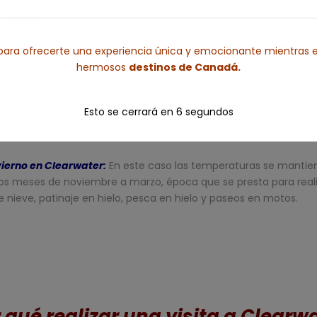
e Otoño
:
Para algunos de sus turistas, otoño es la época favor
a de la pesca de salmón y los osos que disfruten de estos mism
ara ofrecerte una experiencia única y emocionante mientras e
hermosos
destinos de Canadá.
Esto se cerrará en
5
segundos
vierno en Clearwater:
En este caso las temperaturas se mantiene
os meses de noviembre a marzo, época que se presta para reali
 nieve, patinaje en hielo, pesca en hielo y paseos en motos.
 qué realizar una visita a Clearw