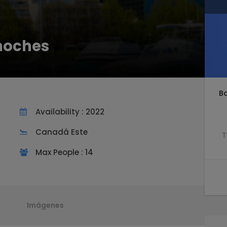
 noches
B
Availability : 2022
Canadá Este
T
Max People : 14
Imágenes