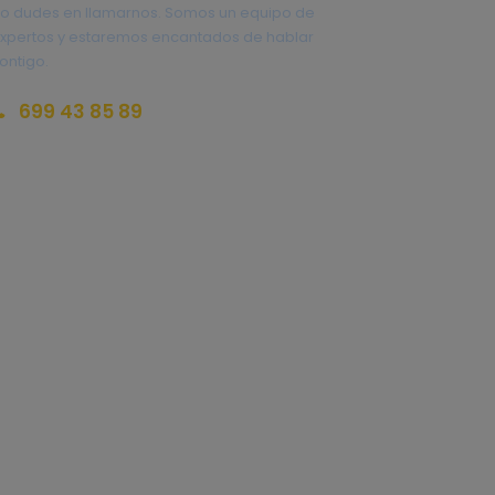
o dudes en llamarnos. Somos un equipo de
xpertos y estaremos encantados de hablar
ontigo.
699 43 85 89
eservas@redlandsandwhales.com