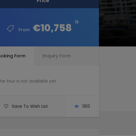
Price
Price
€10,758
€10,758
From
From
ooking Form
Enquiry Form
he tour is not available yet.
Save To Wish List
1913