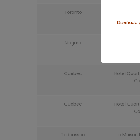
Toronto
Holiday Inn
Diseñada p
Niagara
Ramada by 
Fall
Quebec
Hotel Quart
Co
Quebec
Hotel Quart
Co
Tadoussac
La Maison