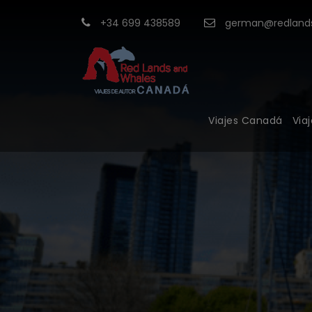
+34 699 438589
german@redlands
Viajes Canadá
Via