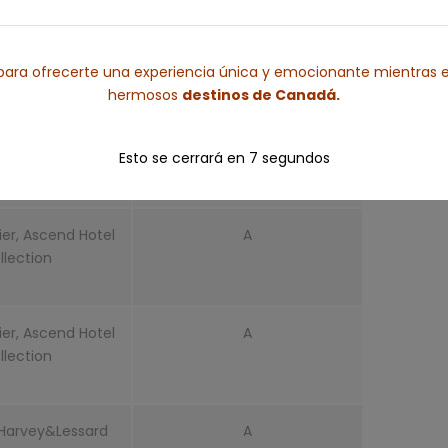
 Toronto Downtown
AD
Centre
ara ofrecerte una experiencia única y emocionante mientras e
hermosos
destinos de Canadá.
Wyndham Niagara
AD
Esto se cerrará en
6
segundos
s/Fallsview
ier, Ascend Hotel
A
llection
ier, Ascend Hotel
A
llection
 Harvey&Lessard
A