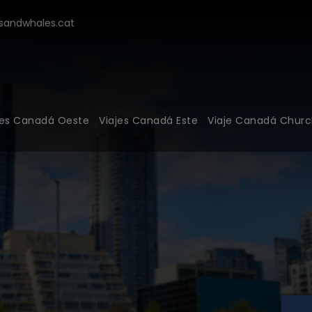
modal-check
andwhales.cat
jes Canadá Oeste
Viajes Canadá Este
Viaje Canadá Church