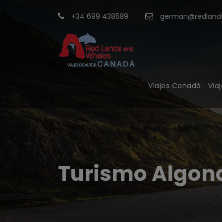
+34 699 438589
german@redlands
Viajes Canadá
Via
Turismo Algonq