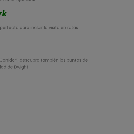
rk
rfecta para incluir la visita en rutas
orridor”, descubra también los puntos de
udad de Dwight.