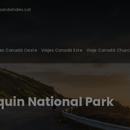
modal-check
andwhales.cat
jes Canadá Oeste
Viajes Canadá Este
Viaje Canadá Church
uin National Park