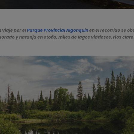
 viaje por el
Parque Provincial Algonquin
en el recorrido se o
orado y naranja en otoño, miles de lagos vidriosos, ríos claros