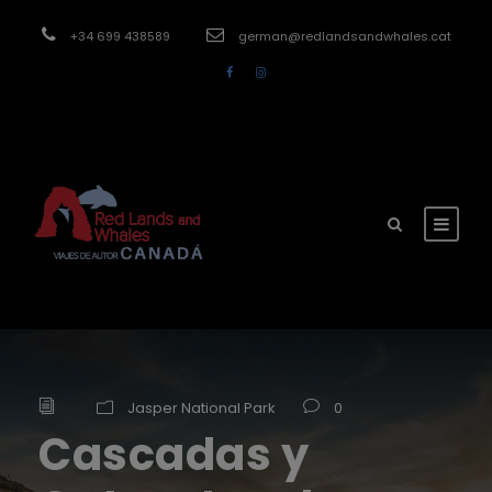
modal-check
+34 699 438589
german@redlandsandwhales.cat
Jasper National Park
0
Cascadas y