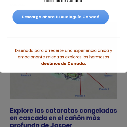
destinos de Canadá.
cuevas.
Descarga ahora tu Audioguía Canadá
Diseñada para ofrecerte una experiencia única y
emocionante mientras exploras los hermosos
destinos de Canadá.
Esto se cerrará en
5
segundos
Explore las cataratas congeladas
en cascada en el cañón más
profundo de Jasper