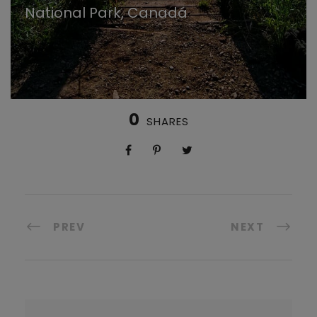
National Park, Canadá
0
SHARES
PREV
NEXT