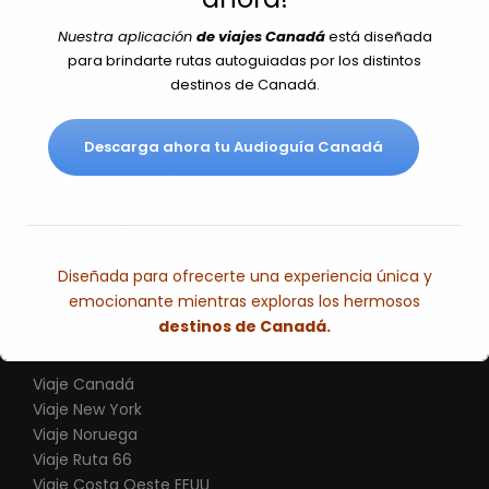
Nuestra aplicación
de viajes Canadá
está diseñada
Concierta una cita (para una mejor dedicación
para brindarte rutas autoguiadas por los distintos
personalizada a los clientes trabajamos con citas
destinos de Canadá.
concertadas)
Descarga ahora tu Audioguía Canadá
C/ Nil Fabra,34 entl.2 Barcelona
+34 699 438589
german@redlandsandwhales.cat
Diseñada para ofrecerte una experiencia única y
emocionante mientras exploras los hermosos
destinos de Canadá.
Viaje Canadá
Esto se cerrará en
7
segundos
Viaje New York
Viaje Noruega
Viaje Ruta 66
V
iaje Costa Oeste EEUU