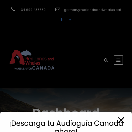
modal-check
+34 699 438589
german@redlandsandwhales.cat
Dashboard
¡Descarga tu Audioguía Canadá
ahora!