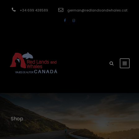
modal-check
+34 699 438589
german@redlandsandwhales.cat
Shop