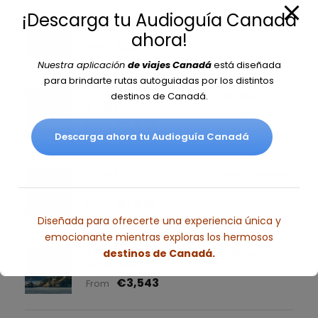
¡Descarga tu Audioguía Canadá
Circuito Vancouver-Whistler-Rocosas
7 Días
ahora!
€2,082
From
Nuestra aplicación
de viajes Canadá
está diseñada
para brindarte rutas autoguiadas por los distintos
Circuito Vancouver-Whistler-Rocosas
destinos de Canadá.
6 Días
€1,846
From
Descarga ahora tu Audioguía Canadá
Circuito Mini Circuito Calgary-Rocosas
4 Días
€1,074
From
Diseñada para ofrecerte una experiencia única y
emocionante mientras exploras los hermosos
Circuito Rocosas-Whistler-Victoria-
destinos de Canadá.
Vancouver 10 Días
€3,543
From
Esto se cerrará en
7
segundos