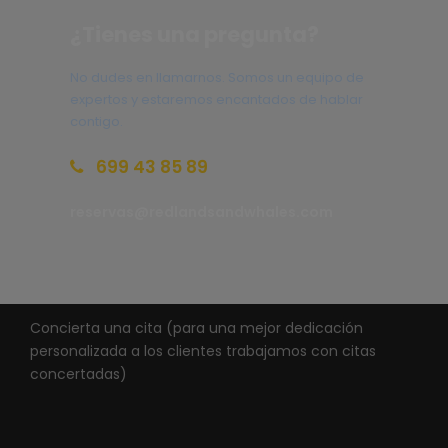
¿Tienes una pregunta?
No dudes en llamarnos. Somos un equipo de
expertos y estaremos encantados de hablar
contigo.
699 43 85 89
reservas@redlandsandwhales.com
Concierta una cita (para una mejor dedicación
personalizada a los clientes trabajamos con citas
concertadas)