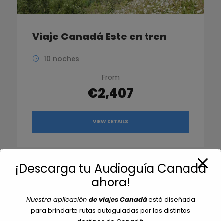
Viaje Canadá Este en tren
10 noches
From
€2,407
VIEW DETAILS
¡Descarga tu Audioguía Canadá
1
2
ahora!
Nuestra aplicación
de viajes Canadá
está diseñada
para brindarte rutas autoguiadas por los distintos