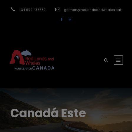
modal-check
+34 699 438589
german@redlandsandwhales.cat
Canadá Este