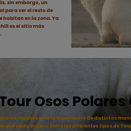
ás, sin embargo, un
l para ver el resto de
e habitan en la zona. Ya
ill es el sitio más
.
 Tour Osos Polares 
te a los turistas vivir la experiencia de distintas m
 que cada viajero, Entre los diferentes tipos de To