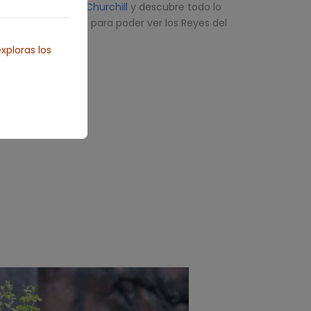
iaje Osos Polares Churchill
y descubre todo lo
ur de Varios días para poder ver los Reyes del
Ártico.
xploras los