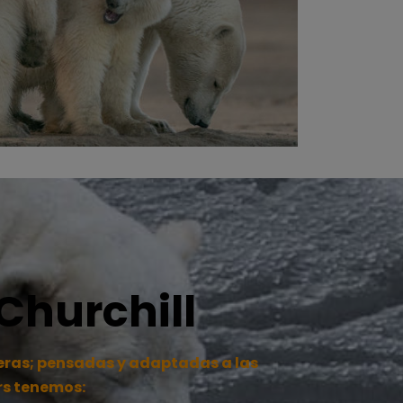
Churchill
aneras; pensadas y adaptadas a las
urs tenemos: