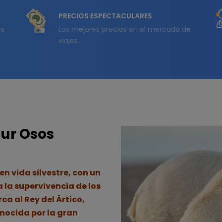
PRECIOS ESPECTACULARES
és
Los mejores precios en el mercado de
viajes.
our Osos
en vida silvestre, con un
 la supervivencia de los
rca al Rey del Ártico,
onocida por la gran