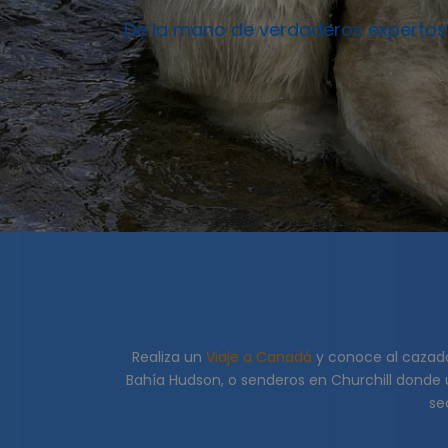
De la mano de verdaderos expertos l
Realiza un
Viaje a Canadá
y conoce al cazador
Bahía Hudson, o senderos en Churchill donde u
se