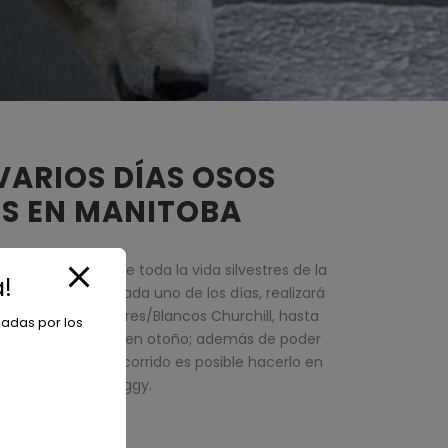
VARIOS DÍAS OSOS
S EN MANITOBA
ll, podrá gozar de toda la vida silvestres de la
!
odo el entorno. Cada uno de los días, realizará
e el Tour osos polares/Blancos Churchill, hasta
iadas por los
visita es en verano o en otoño; además de poder
ras especies. El recorrido es posible hacerlo en
ículo 4*4 o en Buggy.