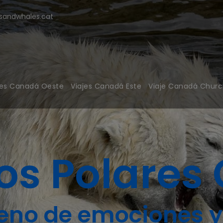
modal-check
andwhales.cat
jes Canadá Oeste
Viajes Canadá Este
Viaje Canadá Church
os Polares 
lleno de emociones 