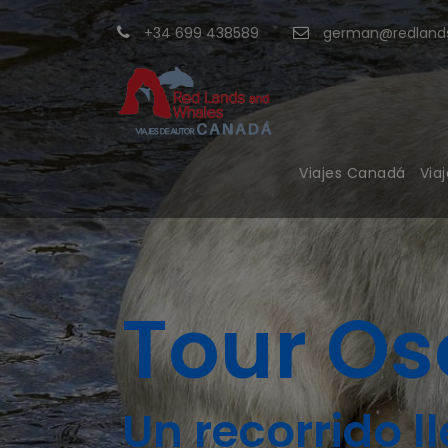
+34 699 438589
german@redlands
Viajes Canadá
Via
Tour Os
Un recorrido 