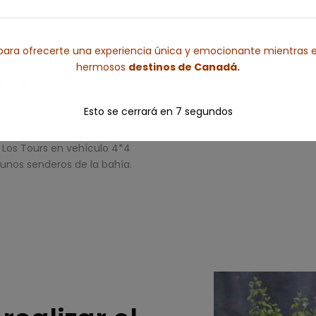
sos Polares de la forma más
Visita nuestra página web
V
s turistas la oportunidad de
que ofrecemos en nuestro To
dose consigo un recuerdo
cuenta con una capacidad
ara ofrecerte una experiencia única y emocionante mientras e
sonas.
hermosos
destinos de Canadá.
rchill
:
Este tipo de recorridos
racias a la capacidad del
Esto se cerrará en
5
segundos
rtunidad de ver gran parte de
tour va centrado en la vida
s. Los Tours en vehículo 4*4
unos senderos de la bahía.