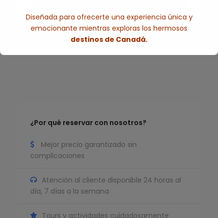
Diseñada para ofrecerte una experiencia única y
emocionante mientras exploras los hermosos
destinos de Canadá.
Esto se cerrará en
7
segundos
¿Por qué reservar con nosotros?
Mejor precio garantizado sin
complicaciones
Atención al cliente disponible 24 horas al
día, 7 días a la semana
Tours y actividades cuidadosamente