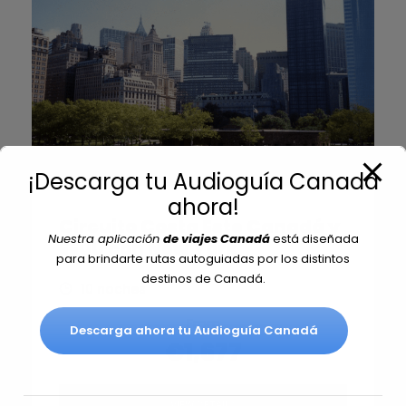
¡Descarga tu Audioguía Canadá
ahora!
Circuito Costa Este Canadá y
Nuestra aplicación
de viajes Canadá
está diseñada
EEUU con New York
para brindarte rutas autoguiadas por los distintos
destinos de Canadá.
10 noches
From
Descarga ahora tu Audioguía Canadá
€1,677
VIEW DETAILS