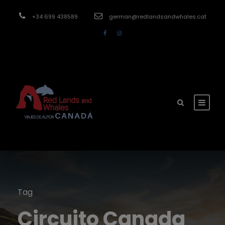
modal-check
+34 699 438589
german@redlandsandwhales.cat
Tag
Circuito Canada