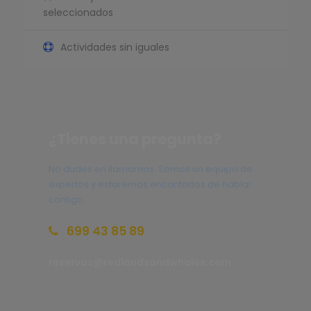
seleccionados
Actividades sin iguales
¿Tienes una pregunta?
No dudes en llamarnos. Somos un equipo de
expertos y estaremos encantados de hablar
contigo.
699 43 85 89
reservas@redlandsandwhales.com