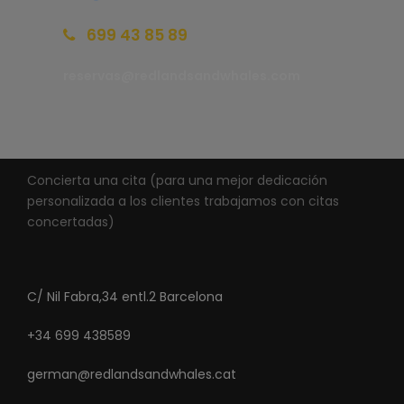
699 43 85 89
reservas@redlandsandwhales.com
Concierta una cita (para una mejor dedicación
personalizada a los clientes trabajamos con citas
concertadas)
C/ Nil Fabra,34 entl.2 Barcelona
+34 699 438589
german@redlandsandwhales.cat