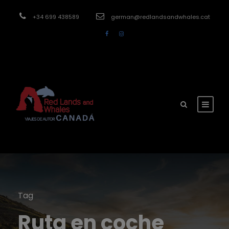
modal-check
+34 699 438589
german@redlandsandwhales.cat
Tag
Ruta en coche