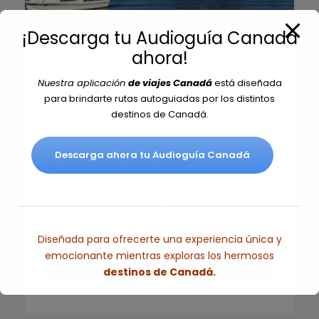
¡Descarga tu Audioguía Canadá
ahora!
Ruta en Coche Montañas
Nuestra aplicación
de viajes Canadá
está diseñada
Rocosas 8 Noches desde
para brindarte rutas autoguiadas por los distintos
Calgary
destinos de Canadá.
8 noches
Descarga ahora tu Audioguía Canadá
Availability : 2023 - 2024
From
€1,120
Diseñada para ofrecerte una experiencia única y
emocionante mientras exploras los hermosos
VIEW DETAILS
destinos de Canadá.
Esto se cerrará en
6
segundos