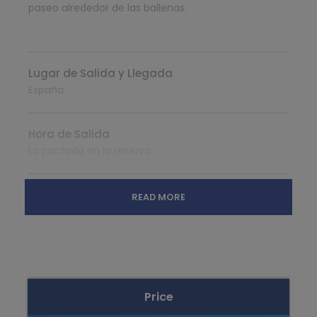
paseo alrededor de las ballenas.
Lugar de Salida y Llegada
España
Hora de Salida
La pactada en la reserva
Qué incluye Viaje Canada Este Completo
READ MORE
15 noches de alojamiento en categoría
Turista en 1 hab familiar
Traslado Aeropuerto Toronto
Guía Privado en Toronto
Price
Guia Privado en Montreal