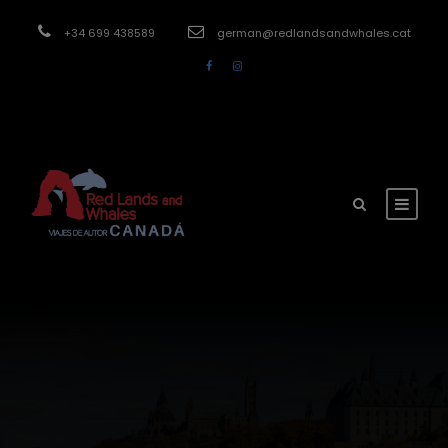
modal-check
+34 699 438589
german@redlandsandwhales.cat