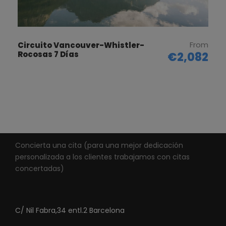
Jasper
Sawridge Inn
AD
From
Circuito Vancouver-Whistler-
Rocosas 7 Días
€2,082
Tete Juane
Tete Jaune
AD
Lodge
Clearwater
Helmcken Falls
AD
Lodge
Concierta una cita (para una mejor dedicación
Abbotsford
Clarion hotel &
AD
personalizada a los clientes trabajamos con citas
conference
concertadas)
Centre
C/ Nil Fabra,34 entl.2 Barcelona
Vancouver
The Sutton Place
AD