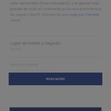
color esmeralda (Pura naturaleza), o el glaciar más
grande de todo el continente en la ruta panorámica
de Jasper y Banff. Disfrute de una
viaje por Canadá
Oeste
Lugar de Salida y Llegada
España
Hora de Salida
La pactada en la reserva
READ MORE
Que Incluye
Paseo en el Minnewaka Lake
Visita Cave and Basin Historic Site
Visita Cave and Basin Historic Site