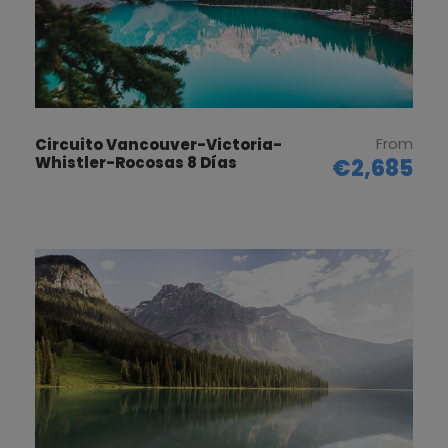
Ciudad
Hotel
Regimen
Banff
Banff Aspen
AD
Lodge
From
Circuito Vancouver-Victoria-
Whistler-Rocosas 8 Días
€2,685
Banff
Banff Aspen
AD
Lodge
Banff
Banff Aspen
AD
Lodge
Banff
Banff Aspen
AD
Lodge