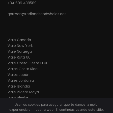
hotel Vancouver
+34 699 438589
german@redlandsandwhales.cat
Viaje Canadá
Viaje New York
Itinearario del Viaje
Viaje Noruega
Territorio Esmeralda 10 días
Viaje Ruta 66
V
iaje Costa Oeste EEUU
Viajes Costa Rica
Viajes Japón
Día 1:
LLEGADA A CALGARY - BANFF
Viajes Jordania
Viaje Islandia
Viaje Riviera Maya
Llegada a Calgary y nuestro guía os recogerña para
Viaje Alaska
salir directamente en dirección a BANFF. Banff es un
Viaje Punta Cana
Usamos cookies para asegurar que te damos la mejor
oasis alpino de actividad, aventura y vistas
experiencia en nuestra web. Si continúas usando este sitio,
inspirantes, y las Rocosas forman un anillo