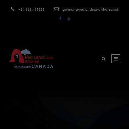
modal-check
+34 699 438589
german@redlandsandwhales.cat