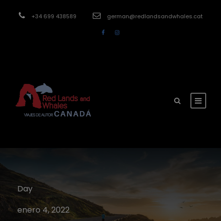
modal-check
+34 699 438589
german@redlandsandwhales.cat
Day
enero 4, 2022