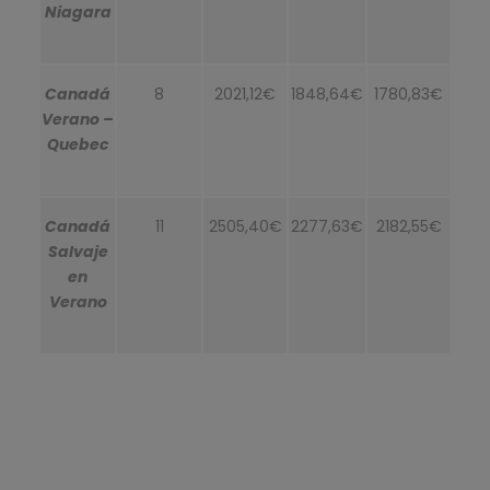
Niagara
Canadá
8
2021,12€
1848,64€
1780,83€
Verano –
Quebec
Canadá
11
2505,40€
2277,63€
2182,55€
Salvaje
en
Verano