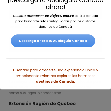
¡Descarga tu Audioguía Canadá
ahora!
Día 7:
Montreal (día y noche opcional)
Nuestra aplicación
de viajes Canadá
está diseñada
para brindarte rutas autoguiadas por los distintos
destinos de Canadá.
Día libre en Montreal
Descarga ahora tu Audioguía Canadá
Día 8:
Regreso
Fin de nuestro itinerario y servicios.
Diseñada para ofrecerte una experiencia única y
Extensión Resort Le Mauricie
emocionante mientras exploras los hermosos
Se incluyen 2 noches en un Resort espectacular para
destinos de Canadá.
disfrutar de la típica naturaleza de Canada Este,
como sus lagos, o senderismo.
Esto se cerrará en
4
segundos
Extensión Región de Quebec