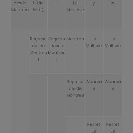
desde
l (día
l
Le
y
ay
Montrea
libre)
Mauricie
l
Regreso
Regreso
Montrea
La
La
desde
desde
l
Malbaie
Malbaie
Montrea
Montrea
l
l
Regreso
Wendak
Wendak
desde
e
e
Montrea
l
Resort
Resort
Le
Le