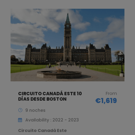
From
NADÁ ESTE 10
CIRCUITO CANAD
BOSTON
€1,619
DESDE NEW YORK 
10 noches
y : 2022 - 2023
Availability : 2
dá Este
Circuito Canadá 