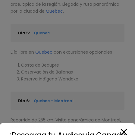
arce, típica de la región. Llegada y ruta panorámica
por la ciudad de
Quebec
.
Día 5:
Quebec
Día libre en
Quebec
con excursiones opcionales
Costa de Beaupre
Observación de Ballenas
Reserva Indígena Wendake
Día 6:
Quebec – Montreal
Recorrido de 255 km. Visita panorámica de Montreal,
con todos los puntos principales de interés.