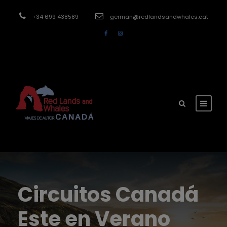
modal-check
+34 699 438589
german@redlandsandwhales.cat
Circuitos Canadá
Este en Verano