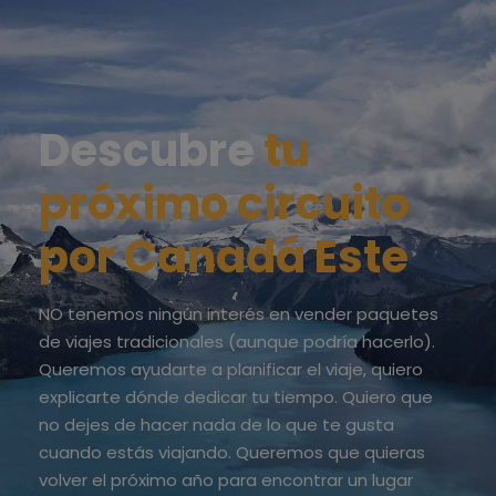
Descubre
tu
próximo circuito
por Canadá Este
NO tenemos ningún interés en vender paquetes
de viajes tradicionales (aunque podría hacerlo).
Queremos ayudarte a planificar el viaje, quiero
explicarte dónde dedicar tu tiempo. Quiero que
no dejes de hacer nada de lo que te gusta
cuando estás viajando. Queremos que quieras
volver el próximo año para encontrar un lugar