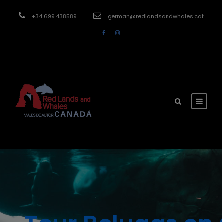
modal-check
+34 699 438589
german@redlandsandwhales.cat