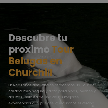
Descubre tu
proximo
Tour
Belugas en
Churchill
En
Red Lands and Whales
ofrecemos un Tour de
calidad, muy seguro y apto para niños, jóvenes y
adultos. Disfruta de una de las mejores
experiencias que puedes vivir durante el verano