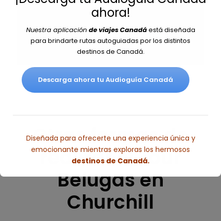
ahora!
Nuestra aplicación
de viajes Canadá
está diseñada
para brindarte rutas autoguiadas por los distintos
destinos de Canadá.
Descarga ahora tu Audioguía Canadá
Otras formas de
Diseñada para ofrecerte una experiencia única y
realizar el Tour
emocionante mientras exploras los hermosos
destinos de Canadá.
Belugas en
Esto se cerrará en
4
segundos
Churchill