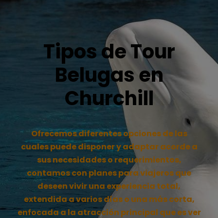
Tipos de Tour
Belugas en
Churchill
Ofrecemos diferentes opciones de las
cuales puede disponer y adaptar acorde a
sus necesidades o requerimientos,
contamos con planes para viajeros que
deseen vivir una experiencia total,
extendida a varios días o una más corta,
enfocada a la atracción principal que es ver