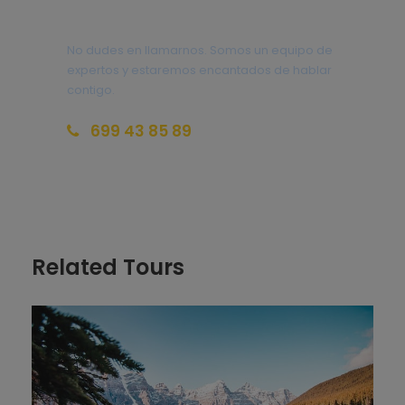
historia, cultura e información del impacto
¿Tienes una pregunta?
ocasionado por la llegada de la industria petrolera.
No dudes en llamarnos. Somos un equipo de
Alojamiento
expertos y estaremos encantados de hablar
contigo.
Día 2
WATERTON (PASO POR BADLANDS
699 43 85 89
DINOSAUR PARK)
reservas@redlandsandwhales.com
Inicio del itinerario rumbo a
Waterton
con un
recorrido de 540 km pasando por Badlands
(Dinosaur Park), allí se realiza una parada con el
objetivo de descubrir la belleza de las tierras baldías
Related Tours
y observar el dinosaurio más alto del mundo, al cual
se podrá acceder para contemplar las vistas más
altas de la zona (información del ingreso en la
oficina de turismo a sus pies).
También en el área de
Alberta
y durante el recorrido
en coche hacia Waterton se observarán los lagos y