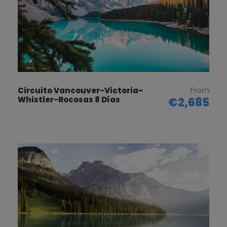
las Montañas Rocosas canadienses que llenan el
horizonte en esta área.
Llegada a alojamiento
Día 3
WATERTON
From
Circuito Vancouver-Victoria-
Whistler-Rocosas 8 Días
€2,685
Esta mañana dejará atrás los rascacielos de la
ciudad mientras viaja alrededor de las montañas
con rumbo al
Parque Nacional Waterton
Lakes
. Pase el día disfrutando de las
espectaculares vistas del parque, tal vez haciendo
una caminata autodirigida alrededor del
lago
Waterton
, una concentración de aguas cristalinas
tallado de forma natural en la roca por los antiguos
glaciares.