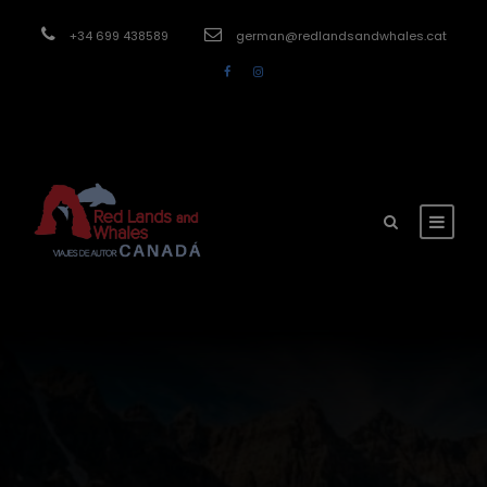
modal-check
+34 699 438589
german@redlandsandwhales.cat