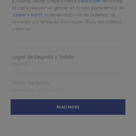
y ciudad, desde Calgary hasta
Vancouver
sin olvidar
la caminata por un glaciar en la ruta panorámica de
Jasper
y
Banff
, la observación de las ballenas, un
recorrido por la Isla de Vancouver (Pura naturaleza)
y demás.
Lugar de Llegada y Salida
España
Fecha de Salida
Salida 6 de agosto 2023
READ MORE
Qué Incluye
Gondola y almuerzo en Lake Louise
Crucero Spirit Island en Jasper