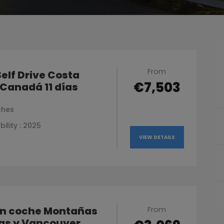
From
Self Drive Costa
€7,503
Canadá 11 días
ches
bility : 2025
VIEW DETAILS
en coche Montañas
From
as y Vancouver