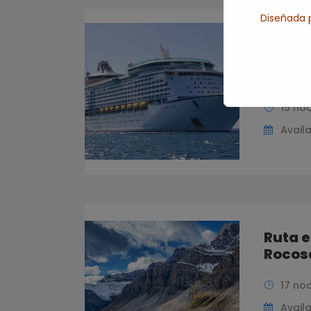
Diseñada p
Cruce
Nueva
Nueva 
15 no
Availa
Ruta 
Rocos
17 no
Availa