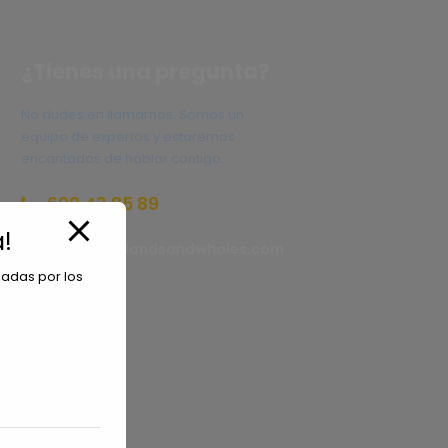
¿Tienes una pregunta?
No dudes en llamarnos. Somos un
equipo de expertos y estaremos
encantados de hablar contigo.
699 43 85 89
!
reservas@redlandsandwhales.com
iadas por los