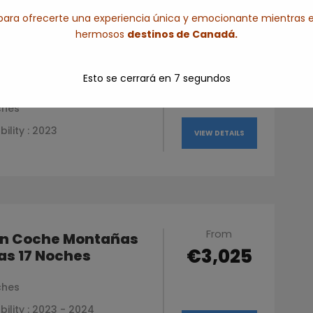
ara ofrecerte una experiencia única y emocionante mientras e
hermosos
destinos de Canadá.
ro Completo por
From
 York, Canadá y
€3,732
Inglaterra
Esto se cerrará en
6
segundos
ches
bility : 2023
VIEW DETAILS
From
en Coche Montañas
€3,025
as 17 Noches
ches
bility : 2023 - 2024