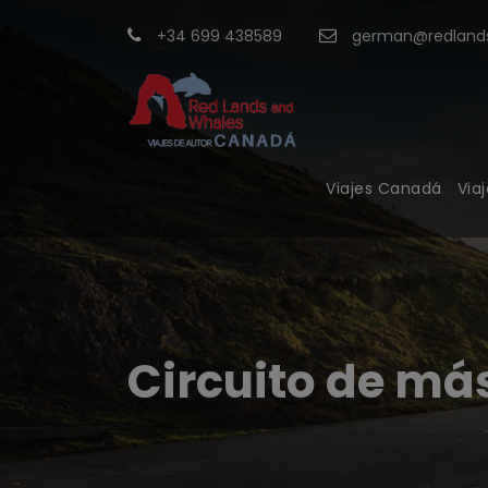
+34 699 438589
german@redlands
Viajes Canadá
Via
Circuito de más