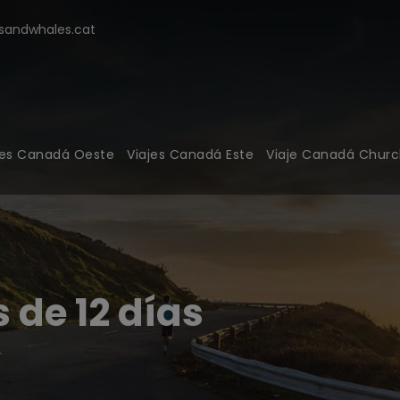
modal-check
andwhales.cat
jes Canadá Oeste
Viajes Canadá Este
Viaje Canadá Church
 de 12 días