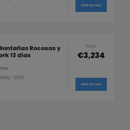
VIEW DETAILS
From
 Montañas Rocosas y
€3,234
rk 13 días
ches
bility : 2022
VIEW DETAILS