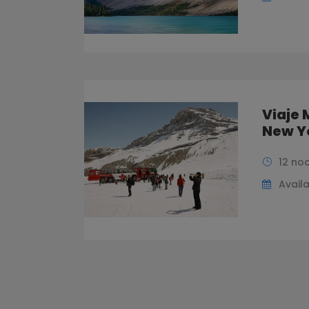
Viaje
New Yo
12 no
Availa