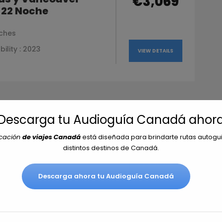
€3,069
 22 Noche
ches
bility : 2023
VIEW DETAILS
¡Descarga tu Audioguía Canadá ahora
 montañas rocosas
 Inside Passage
icación
de viajes Canadá
está diseñada para brindarte rutas autogu
distintos destinos de Canadá.
ches
VIEW DETAILS
bility : 2023
Descarga ahora tu Audioguía Canadá