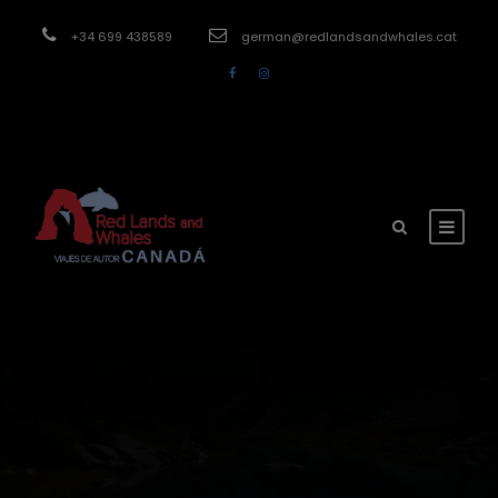
modal-check
+34 699 438589
german@redlandsandwhales.cat