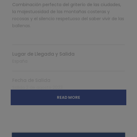
Combinación perfecta del griterío de las ciudades,
la majestuosidad de las montañas costeras y
rocosas y el silencio respetuoso del saber vivir de las
ballenas.
Lugar de Llegada y Salida
España
Fecha de Salida
Salida 2 de agosto 2023
READ MORE
Qué Incluye
Visita al “Home of the Stampede”
Visita al parque nacional de Banff
Visita al Lake Minnewanka