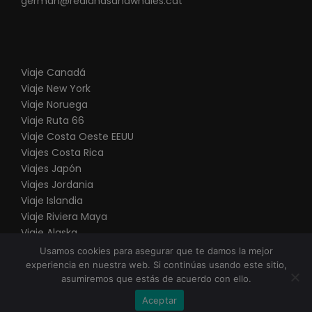
german@redlandsandwhales.cat
Coged el tren
202 westbound
que se aleja del
centro
Bajad en la
segunda
parada (
Sunalta
).
Caminad 300 metros hasta la terminal de
Viaje Canadá
autobuses
Greyhound
.
Viaje New York
Viaje Noruega
Viaje Ruta 66
O, alternativamente, se puede pedir un taxi por
V
iaje Costa Oeste EEUU
unos 10 € aproximadamente.
Viajes Costa Rica
Viajes Japón
Viajes Jordania
Viaje Islandia
Viaje Riviera Maya
Viaje Alaska
Viaje Punta Cana
Usamos cookies para asegurar que te damos la mejor
experiencia en nuestra web. Si continúas usando este sitio,
asumiremos que estás de acuerdo con ello.
COPYRIGHT 2025 DO IT POSSIBLE, RED LANDS AND
Allí cogeremos el autobús dirección a Banff que
Aceptar