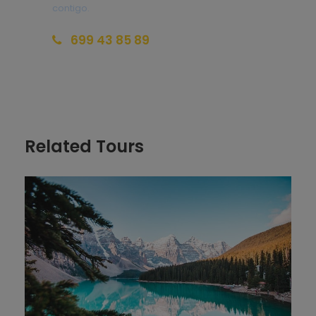
Hemos llegado a Calgary en las mejores fechas:
contigo.
estos días se celebra en la ciudad el Calgary
Stampede, el mayor festival del mundo “cowboy”
699 43 85 89
del continente. Calgary se conoce como “Home of
the Stampede” por su pasado eminentemente
reservas@redlandsandwhales.com
ganadero, y sus habitantes lo celebran cada año
con conciertos, desfiles, concursos y sobretodo,
rodeos! La ciudad entera se viste con sus mejores
galas cowboy.
Related Tours
El metro gratuito del tramo central (Stephen
Avenue Walk) nos permitirá desplazarnos más
cómodamente por el eje central del Downtown. Los
panoramas del centro urbano se combinan con los
espacios verdes y con el río por la riba del cual se
puede pasear cómodamente, pero el atractivo
principal es sin duda el recinto ferial dedicado al
Stampede.