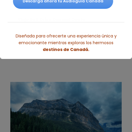
Descarga ahora tu Audioguía Canadá
12 noches
Viaje Self Drive Canadá Oeste
VAN (2) – VIC (2) – SOO (1) – PRT (2) – UCL
Diseñada para ofrecerte una experiencia única y
(3) PARK (2)
emocionante mientras exploras los hermosos
destinos de Canadá.
Esto se cerrará en
2
segundos