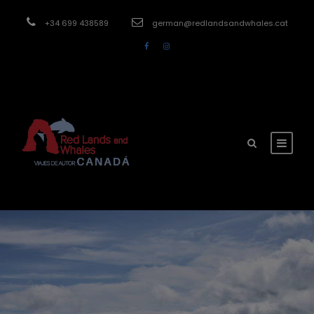
modal-check
+34 699 438589
german@redlandsandwhales.cat