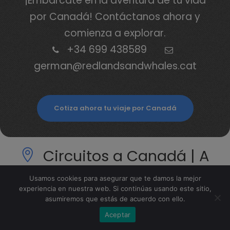
¡Embárcate en la aventura de tu vida
por Canadá! Contáctanos ahora y
comienza a explorar.
+34 699 438589
german@redlandsandwhales.cat
Cotiza ahora tu viaje por Canadá
Circuitos a Canadá | A
Medida y Organizados
Usamos cookies para asegurar que te damos la mejor
con guía en español
experiencia en nuestra web. Si continúas usando este sitio,
asumiremos que estás de acuerdo con ello.
Aceptar