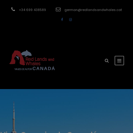
modal-check
+34 699 438589
german@redlandsandwhales.cat