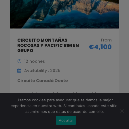
From
CIRCUITO MONTAÑAS
ROCOSAS Y PACIFIC RIM EN
€4,100
GRUPO
12 noches
Availability : 2025
Circuito Canadá Oeste
CANM (2) – GOL (2) – JAS (1) – VAL (1) –
Usamos cookies para asegurar que te damos la mejor
CHAK (1) – WHI (1) – VAN (1)
experiencia en nuestra web. Si continúas usando este sitio,
asumiremos que estás de acuerdo con ello.
Aceptar