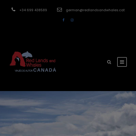
modal-check
+34 699 438589
german@redlandsandwhales.cat