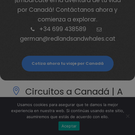
¡Embárcate en la aventura de tu vida
por Canadá! Contáctanos ahora y
comienza a explorar.
+34 699 438589
german@redlandsandwhales.cat
Cotiza ahora tu viaje por Canadá
Circuitos a Canadá | A
Medida y Organizados
Usamos cookies para asegurar que te damos la mejor
con guía en español
experiencia en nuestra web. Si continúas usando este sitio,
asumiremos que estás de acuerdo con ello.
Aceptar