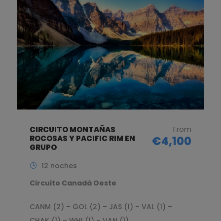
From
CIRCUITO MONTAÑAS
ROCOSAS Y PACIFIC RIM EN
€4,100
GRUPO
12 noches
Circuito Canadá Oeste
CANM (2) – GOL (2) – JAS (1) – VAL (1) –
CHAK (1) – WHI (1) – VAN (1)