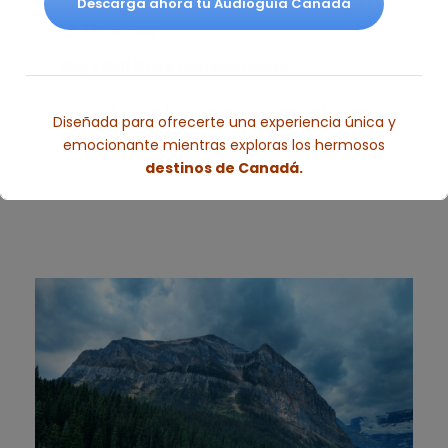
Descarga ahora tu Audioguía Canadá
12 noches
Viaje Self Drive Canadá Oeste
VAN (2) – VIC (2) – SOO (1) – PRT (2) – UCL
Diseñada para ofrecerte una experiencia única y
(3) PARK (2)
emocionante mientras exploras los hermosos
destinos de Canadá.
Esto se cerrará en
2
segundos