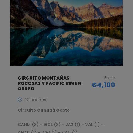
From
CIRCUITO MONTAÑAS
ROCOSAS Y PACIFIC RIM EN
€4,100
GRUPO
12 noches
Circuito Canadá Oeste
CANM (2) – GOL (2) – JAS (1) – VAL (1) –
CHAK (1) – WHI (1) – VAN (1)