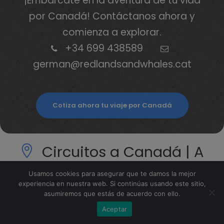
¡Embárcate en la aventura de tu vida
por Canadá! Contáctanos ahora y
comienza a explorar.
+34 699 438589
german@redlandsandwhales.cat
Cotiza ahora tu viaje por Canadá
Circuitos a Canadá | A
Medida y Organizados
Usamos cookies para asegurar que te damos la mejor
con guía en español
experiencia en nuestra web. Si continúas usando este sitio,
asumiremos que estás de acuerdo con ello.
Aceptar