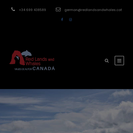
modal-check
+34 699 438589
german@redlandsandwhales.cat